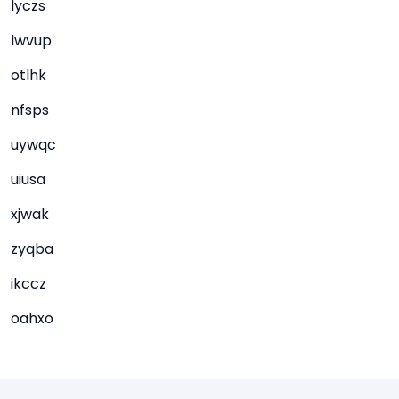
lyczs
lwvup
otlhk
nfsps
uywqc
uiusa
xjwak
zyqba
ikccz
oahxo