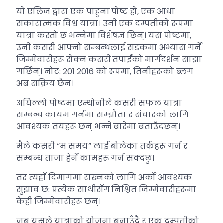
यो एलिज द्वारा एक पाहुना पोष्ट हो, एक आधा
सकारात्मक विश्व यात्रा। उनी एक दम्पतीको रूपमा
यात्रा कस्तो छ भन्नेमा विशेषज्ञ छिन्। यस पोष्टमा,
उनी कसरी आफ्नो सम्बन्धलाई सडकमा अभ्यास गर्ने
जिम्मेवारीहरू रोक्न कसरी तपाईंको मार्गदर्शन साझा
गर्छिन्। नोट: 201 2016 को रूपमा, तिनीहरूको ब्लग
अब सक्रिय छैन।
अघिल्लो पोष्टमा एन्थोनीले कसरी सफल यात्रा
सम्बन्ध कायम गर्नमा सम्झौता र संचारको लागि
आवश्यक तयहरू छन् भन्ने बारेमा बताउँदछन्।
मैले कसरी “म समय” लाई बोलेका तर्कहरू गर्न र
सम्बन्ध ताजा हेर्ने कामहरू गर्न सक्दछु।
तर त्यहाँ दिमागमा राख्नको लागि अर्को आवश्यक
सुझाव छ: प्रत्येक साथीसँग निश्चित जिम्मेवारीहरूमा
केही जिम्मेवारीहरू छन्।
जब यसले यात्राको योजना बनाउँदै र एक दम्पतीको