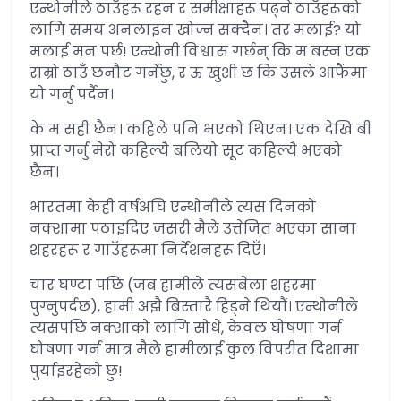
एन्थोनीले ठाउँहरू रहन र समीक्षाहरू पढ्ने ठाउँहरूको
लागि समय अनलाइन खोज्न सक्दैन। तर मलाई? यो
मलाई मन पर्छ! एन्थोनी विश्वास गर्छन् कि म बस्न एक
राम्रो ठाउँ छनौट गर्नेछु, र ऊ खुशी छ कि उसले आफैंमा
यो गर्नु पर्दैन।
के म सही छैन। कहिले पनि भएको थिएन। एक देखि बी
प्राप्त गर्नु मेरो कहिल्यै बलियो सूट कहिल्यै भएको
छैन।
भारतमा केही वर्षअघि एन्थोनीले त्यस दिनको
नक्शामा पठाइदिए जसरी मैले उत्तेजित भएका साना
शहरहरू र गाउँहरूमा निर्देशनहरू दिएँ।
चार घण्टा पछि (जब हामीले त्यसबेला शहरमा
पुग्नुपर्दछ), हामी अझै बिस्तारै हिड्ने थियौं। एन्थोनीले
त्यसपछि नक्शाको लागि सोधे, केवल घोषणा गर्न
घोषणा गर्न मात्र मैले हामीलाई कुल विपरीत दिशामा
पुर्याइरहेको छु!