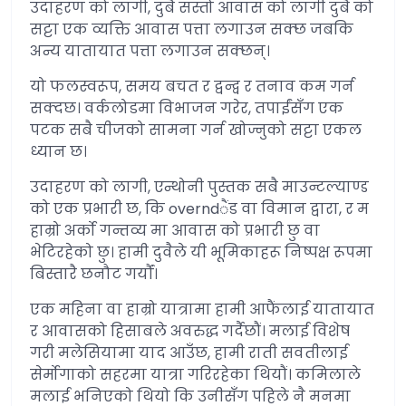
उदाहरण को लागी, दुबै सस्तो आवास को लागी दुबै को
सट्टा एक व्यक्ति आवास पत्ता लगाउन सक्छ जबकि
अन्य यातायात पत्ता लगाउन सक्छन्।
यो फलस्वरूप, समय बचत र द्वन्द्व र तनाव कम गर्न
सक्दछ। वर्कलोडमा विभाजन गरेर, तपाईंसँग एक
पटक सबै चीजको सामना गर्न खोज्नुको सट्टा एकल
ध्यान छ।
उदाहरण को लागी, एन्थोनी पुस्तक सबै माउन्टल्याण्ड
को एक प्रभारी छ, कि overndैंड वा विमान द्वारा, र म
हाम्रो अर्को गन्तव्य मा आवास को प्रभारी छु वा
भेटिरहेको छु। हामी दुवैले यी भूमिकाहरू निष्पक्ष रूपमा
बिस्तारै छनौट गर्यौं।
एक महिना वा हाम्रो यात्रामा हामी आफैंलाई यातायात
र आवासको हिसाबले अवरुद्ध गर्दैछौं। मलाई विशेष
गरी मलेसियामा याद आउँछ, हामी राती सवतीलाई
सेर्मोगाको सहरमा यात्रा गरिरहेका थियौं। कमिलाले
मलाई भनिएको थियो कि उनीसँग पहिले नै मनमा