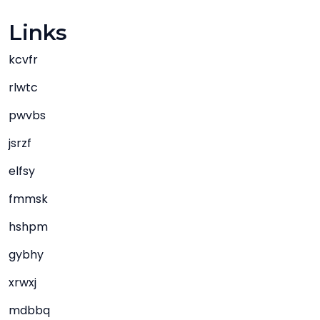
Links
kcvfr
rlwtc
pwvbs
jsrzf
elfsy
fmmsk
hshpm
gybhy
xrwxj
mdbbq