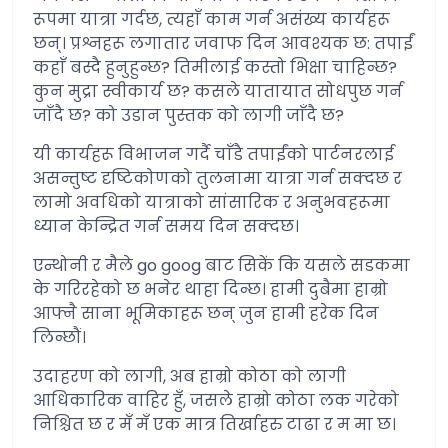
रूपमा यात्रा गर्दछ, त्यहाँ काम गर्न असंख्य कार्यहरू
छन्। प्रश्नहरू लगातार जवाफ दिन आवश्यक छ: तपाईं
कहाँ बस्दै हुनुहुन्छ? तिमीलाई कस्तो भिक्षा चाहिन्छ?
कुन मुद्रा स्वीकार्य छ? कसले यातायात सोधपुछ गर्न
जाँदै छ? को उडान पुस्तक को लागी जाँदै छ?
यी कार्यहरू विभाजन गर्दै चाँडै तपाईंको पार्टनरलाई
असन्तुष्ट दृष्टिकोणको तुलनामा यात्रा गर्न सक्दछ र
लामो अवधिको यात्राको सांसारिक र अनुभवहरूमा
ध्यान केन्द्रित गर्न समय दिन सक्दछ।
एन्थोनी र मैले go goog बाट सिकें कि यसले सडकमा
के गरिरहेको छ भनेर थाहा दिन्छ। हामी दुबैमा हाम्रो
आफ्नै साना भूमिकाहरू छन् जुन हामी हरेक दिन
लिन्छौं।
उदाहरण को लागी, अब हाम्रो कोठा को लागी
आधिकारिक वाहिर हुँ, जसले हाम्रो कोठा लक गरेको
निश्चित छ र मँ मँ एक मात्र तिर्खाहरु टाढा र म मा छ।