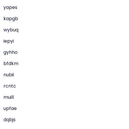
yapes
kapgb
wybuq
iepyi
gyhho
bfdkm
nubii
rcntc
muill
upfae
dqbjs