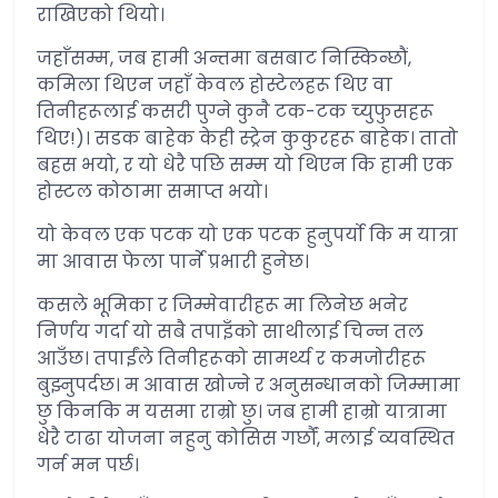
राखिएको थियो।
जहाँसम्म, जब हामी अन्तमा बसबाट निस्किन्छौं,
कमिला थिएन जहाँ केवल होस्टेलहरू थिए वा
तिनीहरूलाई कसरी पुग्ने कुनै टक-टक च्युफुसहरू
थिए!)। सडक बाहेक केही स्ट्रेन कुकुरहरू बाहेक। तातो
बहस भयो, र यो धेरै पछि सम्म यो थिएन कि हामी एक
होस्टल कोठामा समाप्त भयो।
यो केवल एक पटक यो एक पटक हुनुपर्यो कि म यात्रा
मा आवास फेला पार्ने प्रभारी हुनेछ।
कसले भूमिका र जिम्मेवारीहरू मा लिनेछ भनेर
निर्णय गर्दा यो सबै तपाइँको साथीलाई चिन्न तल
आउँछ। तपाईंले तिनीहरूको सामर्थ्य र कमजोरीहरू
बुझ्नुपर्दछ। म आवास खोज्ने र अनुसन्धानको जिम्मामा
छु किनकि म यसमा राम्रो छु। जब हामी हाम्रो यात्रामा
धेरै टाढा योजना नहुनु कोसिस गर्छौं, मलाई व्यवस्थित
गर्न मन पर्छ।