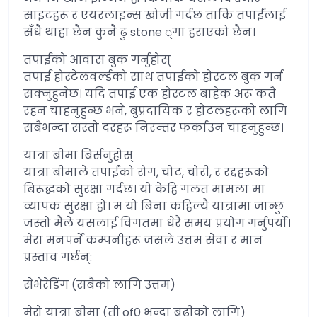
साइटहरू र एयरलाइन्स खोजी गर्दछ ताकि तपाईंलाई
सँधै थाहा छैन कुनै ढु stone ्गा हराएको छैन।
तपाईंको आवास बुक गर्नुहोस्
तपाईं होस्टेलवर्ल्डको साथ तपाईंको होस्टल बुक गर्न
सक्नुहुनेछ। यदि तपाईं एक होस्टल बाहेक अरू कतै
रहन चाहनुहुन्छ भने, बुप्रदायिक र होटलहरूको लागि
सबैभन्दा सस्तो दरहरू निरन्तर फर्काउन चाहनुहुन्छ।
यात्रा बीमा बिर्सनुहोस्
यात्रा बीमाले तपाईंको रोग, चोट, चोरी, र रद्दहरूको
बिरूद्धको सुरक्षा गर्दछ। यो केहि गलत मामला मा
व्यापक सुरक्षा हो। म यो बिना कहिल्यै यात्रामा जान्छु
जस्तो मैले यसलाई विगतमा धेरै समय प्रयोग गर्नुपर्यो।
मेरा मनपर्ने कम्पनीहरू जसले उत्तम सेवा र मान
प्रस्ताव गर्छन्:
सेभेरेडिंग (सबैको लागि उत्तम)
मेरो यात्रा बीमा (ती of0 भन्दा बढीको लागि)