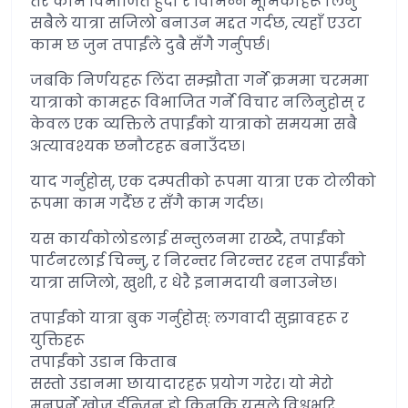
तर काम विभाजित हुँदा र विभिन्न भूमिकाहरू लिनु
सबैले यात्रा सजिलो बनाउन मद्दत गर्दछ, त्यहाँ एउटा
काम छ जुन तपाईंले दुबै सँगै गर्नुपर्छ।
जबकि निर्णयहरू लिंदा सम्झौता गर्ने क्रममा चरममा
यात्राको कामहरू विभाजित गर्ने विचार नलिनुहोस् र
केवल एक व्यक्तिले तपाईंको यात्राको समयमा सबै
अत्यावश्यक छनौटहरू बनाउँदछ।
याद गर्नुहोस्, एक दम्पतीको रूपमा यात्रा एक टोलीको
रूपमा काम गर्दैछ र सँगै काम गर्दछ।
यस कार्यकोलोडलाई सन्तुलनमा राख्दै, तपाईंको
पार्टनरलाई चिन्नु, र निरन्तर निरन्तर रहन तपाईंको
यात्रा सजिलो, खुशी, र धेरै इनामदायी बनाउनेछ।
तपाईंको यात्रा बुक गर्नुहोस्: लगवादी सुझावहरू र
युक्तिहरू
तपाईंको उडान किताब
सस्तो उडानमा छायादारहरू प्रयोग गरेर। यो मेरो
मनपर्ने खोज ईन्जिन हो किनकि यसले विश्वभरि