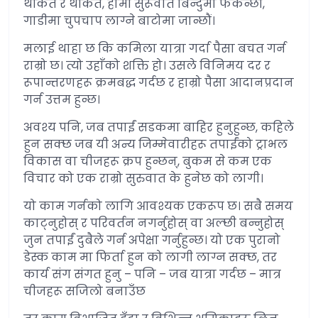
थकित र थकित, हामी सुरूवात बिन्दुमा फर्कन्छौं,
गाडीमा चुपचाप लाग्ने बाटोमा जान्छौं।
मलाई थाहा छ कि कमिला यात्रा गर्दा पैसा बचत गर्न
राम्रो छ। त्यो उहाँको शक्ति हो। उसले विनिमय दर र
रूपान्तरणहरू क्रमबद्ध गर्दछ र हाम्रो पैसा आदानप्रदान
गर्न उत्तम हुन्छ।
अवश्य पनि, जब तपाईं सडकमा बाहिर हुनुहुन्छ, कहिले
हुन सक्छ जब यी अन्य जिम्मेवारीहरू तपाईंको ट्राभल
विकास वा चीजहरू क्रप हुन्छन्, बुकम से कम एक
विचार को एक राम्रो सुरुवात के हुनेछ को लागी।
यो काम गर्नको लागि आवश्यक एकरूप छ। सबै समय
काट्नुहोस् र परिवर्तन नगर्नुहोस् वा अल्छी बन्नुहोस्
जुन तपाईं दुबैले गर्न अपेक्षा गर्नुहुन्छ। यो एक पुरानो
डेस्क काम मा फिर्ता हुन को लागी लाग्न सक्छ, तर
कार्य संग संगत हुनु – पनि – जब यात्रा गर्दछ – मात्र
चीजहरू सजिलो बनाउँछ