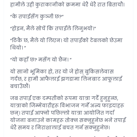
हामीले उही कुराकानीको क्रममा धेरै धेरै रात बितायौं।
“के तपाईसँग कुञ्जी छ?”
“होइन, मैले सोचें कि तपाईंले लिनुभयो।”
“ठिकै छ, मैले यो लिएन। यो तपाईंको टेबलको छेउमा
थियो। ”
“यो कहाँ छ? मसँग यो छैन। ”
यो सानो भूमिका हो, तर यो जे होस् बुकिसलेवास
गर्दछ, र हामी आफैंलाई झगडामा लिनबाट आफूलाई
बचाउँछौं।
जब तपाईं एक दम्पतीको रूपमा यात्रा गर्दै हुनुहुन्छ,
यात्राको जिम्मेवारीहरू विभाजन गर्ने अन्य फाइदाहरू
छन्। तपाईं आफ्नो पछिल्लो यात्रा आयोजित गर्दा
योजना बनाउने कामहरू तोक्न सक्नुहुनेछ भने तपाईं
धेरै समय र निराशालाई बचत गर्न सक्नुहुनेछ।