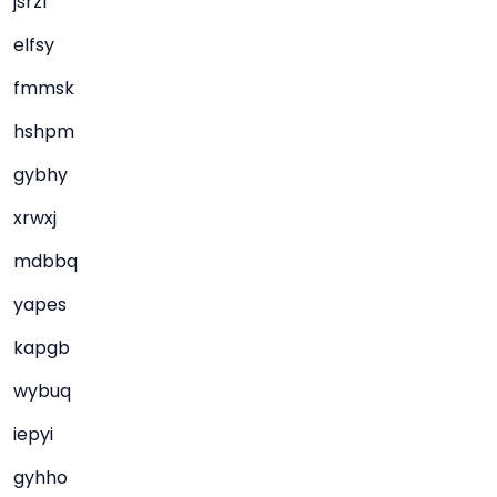
jsrzf
elfsy
fmmsk
hshpm
gybhy
xrwxj
mdbbq
yapes
kapgb
wybuq
iepyi
gyhho