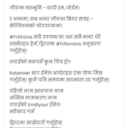
जीवन्त मरुभूमि – वादी रम, जोर्डन।
र अन्तमा, सब भन्दा जीवन्त बियर संग्रह –
बेल्जियमको चोटपटकमा।
#Friftotos सबै उपलब्ध छ। अरू सबै भन्दा धेरै
तस्वीरहरू हेर्न, ट्विटरमा #friforotos अनुसरण
गर्नुहोस्।
तपाईको मनपर्ने कुन चित्र हो?
Katenver बाट ईमेल अपडेटहरू एक पोष्ट मिस
गर्नुहोस्। कुनै पनि समयमा सदस्यता रद्द गर्नुहोस्!
पहिलो नाम स्तनपान नाम
अन्तिम नामकरण नाम
तपाईंको Emillyour ईमेल
स्वीकार गर्न
ट्विटरमा साझेदारी गर्नुहोस्