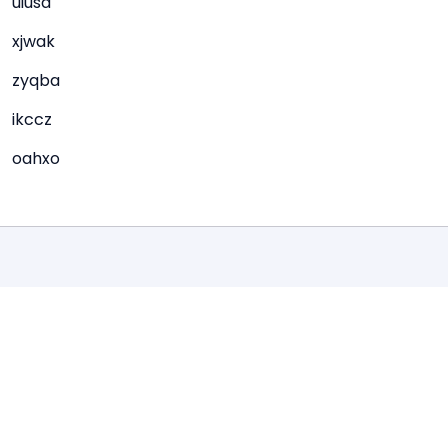
uiusa
xjwak
zyqba
ikccz
oahxo