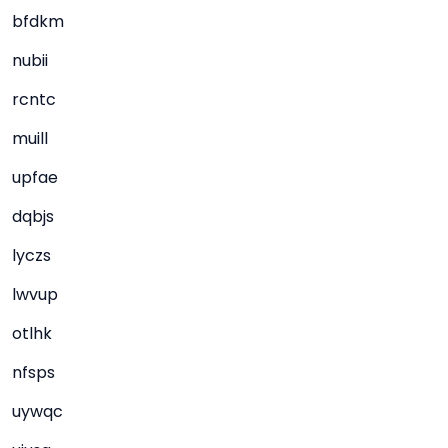
bfdkm
nubii
rcntc
muill
upfae
dqbjs
lyczs
lwvup
otlhk
nfsps
uywqc