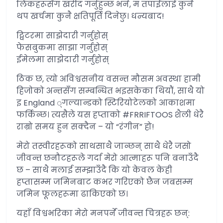
लिंकहरूसँग खरीद गर्नुहुन्छ भने, म तपाईंलाई कुनै
थप खर्चमा कुनै क्षतिपूर्ति दिनेछु। धन्यबाद!
ट्विटरमा साझेदारी गर्नुहोस्
फेसबुकमा साझा गर्नुहोस्
ईमेलमा साझेदारी गर्नुहोस्
ठिक छ, त्यो अविश्वसनीय वसन्त मौसम अवस्था हामी
हिजोको अन्तसँग सम्बन्धित भइसकेका थियौं, साथै यो
इ England ्गल्यान्डको स्टिरियोटेलको आकाशमा
फर्किन्छ। त्यसैले यस हप्ताको #FRRIFTOOS शैली धेरै
राम्रो समय हुन सक्दैन – यो “रंगीन” हो!
मेरो तस्वीरहरूको साथसाथै जान्छन् साथै धेरै जसो
जीवन्त छनौटहरूले गर्दा मेरो आत्माहरू पनि बनाउँदै
छ – साथै मलाई सम्झाउँदै कि यो केवल केही
हप्तासम्म जमिनबाट कभर गरिएको छैन जबसम्म
जमिन फूलहरूमा ढाकिएको छ।
यहाँ विश्वभरिका मेरो मनपर्ने जीवन्त चित्रहरू छन्: