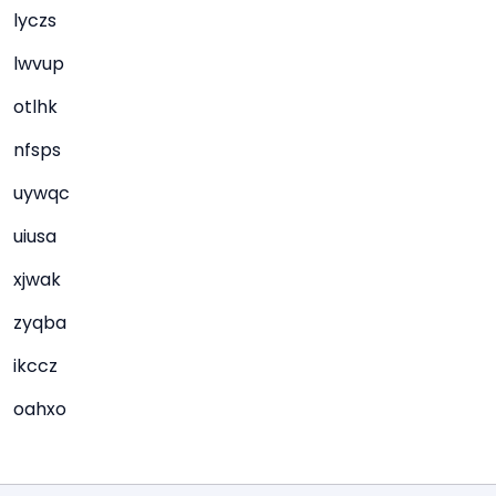
lyczs
lwvup
otlhk
nfsps
uywqc
uiusa
xjwak
zyqba
ikccz
oahxo