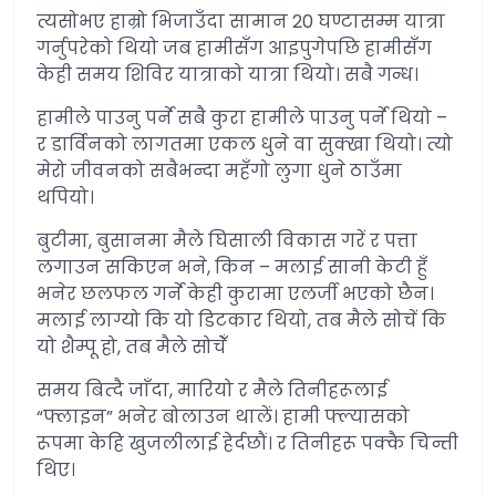
त्यसोभए हाम्रो भिजाउँदा सामान 20 घण्टासम्म यात्रा
गर्नुपरेको थियो जब हामीसँग आइपुगेपछि हामीसँग
केही समय शिविर यात्राको यात्रा थियो। सबै गन्ध।
हामीले पाउनु पर्ने सबै कुरा हामीले पाउनु पर्ने थियो –
र डार्विनको लागतमा एकल धुने वा सुक्खा थियो। त्यो
मेरो जीवनको सबैभन्दा महँगो लुगा धुने ठाउँमा
थपियो।
बुटीमा, बुसानमा मैले घिसाली विकास गरें र पत्ता
लगाउन सकिएन भने, किन – मलाई सानी केटी हुँ
भनेर छलफल गर्ने केही कुरामा एलर्जी भएको छैन।
मलाई लाग्यो कि यो डिटकार थियो, तब मैले सोचें कि
यो शैम्पू हो, तब मैले सोचेँ
समय बित्दै जाँदा, मारियो र मैले तिनीहरूलाई
“फ्लाइन” भनेर बोलाउन थालें। हामी फ्ल्यासको
रूपमा केहि खुजलीलाई हेर्दछौं। र तिनीहरू पक्कै चिन्ती
थिए।