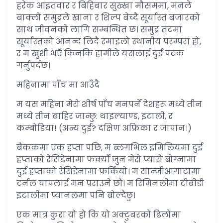
हरेक आइतवार र बिहिबार सुख्खा मौसममा, मनले
बाक्लो समुद्रले खाना र शिल्प बेच्दै सूर्यास्त बजारको
साथ जीवनको लागि सम्बन्धित छ। समुद्र तटमा
सूर्यास्तको आनन्द लिदै रमाइलो स्थानीय परम्परा हो,
र म खुशी भएँ किनकि हामीले यसलाई दुई पटक
गर्नुपर्दछ।
महिनामा पाँच मा आउँदै
म यस महिना मेरो शीर्ष पाँच मनपर्ने देशहरू मध्ये तीन
मध्ये तीन बाहिर जान्छु: थाइल्याण्ड, इटाली, र
कम्बोडिया! (अन्य दुई? दक्षिण अफ्रिका र जापान।)
बैंककमा एक हप्ता पछि, म ब्लगभिल इमिलियमा दुई
हप्ताको रेसिडेनामा फर्क्यौं जुन मेरो प्यारो बोग्नामा
दुई हप्ताको रेसिडेनामा फर्कियो। म सान्जीआगाटामा
टर्नल चापलाई मन पराउने छौं। म रिमिनलीमा टीबीडी
इटालीमा प्यानलमा पनि बोल्दैछु।
एक मात्र कुरा यो हो कि यो अक्टुबरको ढिलोमा