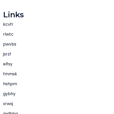
Links
kcvfr
rlwtc
pwvbs
jsrzf
elfsy
fmmsk
hshpm
gybhy
xrwxj
mdbbq