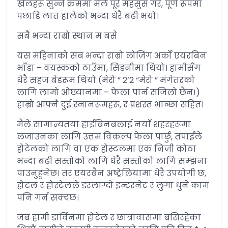
खेलहरू सुन्ने क्रममा मैले पूरै महसुस गरें, पूर्ण रूपमा
पछाडि लात हालेको भन्दा धेरै बढी भयो।
सबै भन्दा राम्रो स्थान म बसे
यस महिनाको सब भन्दा राम्रो लोजिंग अर्को एयरबिन
भाँडा – वयस्कको ठाउँमा, सिडनीमा थियो। हामीसँग
धेरै सहज बेडरूम थियो (मेरो ” 2’2 “मेरो ” मंगेतरको
लागि लामो ओछ्यानमा – फेला पार्न सजिलो छैन!)
हाम्रो आफ्नै दुई स्नानरूमहरू, र प्रशस्त भान्छा सहित।
मैले सामान्यतया हाईबिनबलाई नयाँ शहरहरूमा
लजाउनका लागि उत्तम विकल्प फेला पार्छु, तपाईंले
होटेलको लागि वा एक होस्टलमा एक निजी कोठा
भन्दा बढी सस्तोको लागि धेरै सस्तोको लागि सम्झना
पाउनुहुनेछ। तर एयरबैन अष्ट्रेलियामा धेरै उपयोगी छ,
होटल र होस्टेलले डरलाग्दो इन्टरनेट र लुगा धुने काम
पनि गर्न सक्दछ।
जब हामी डार्विनमा होटेल र छात्रावासमा बसिरहेका