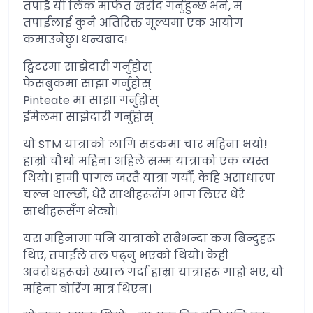
तपाइँ यी लिंक मार्फत खरीद गर्नुहुन्छ भने, म
तपाईंलाई कुनै अतिरिक्त मूल्यमा एक आयोग
कमाउनेछु। धन्यबाद!
ट्विटरमा साझेदारी गर्नुहोस्
फेसबुकमा साझा गर्नुहोस्
Pinteate मा साझा गर्नुहोस्
ईमेलमा साझेदारी गर्नुहोस्
यो STM यात्राको लागि सडकमा चार महिना भयो!
हाम्रो चौथो महिना अहिले सम्म यात्राको एक व्यस्त
थियो। हामी पागल जस्तै यात्रा गर्यौं, केहि असाधारण
चल्न थाल्छौं, धेरै साथीहरूसँग भाग लिएर धेरै
साथीहरूसँग भेट्यौं।
यस महिनामा पनि यात्राको सबैभन्दा कम बिन्दुहरू
थिए, तपाईंले तल पढ्नु भएको थियो। केही
अवरोधहरूको ख्याल गर्दा हाम्रा यात्राहरू गाह्रो भए, यो
महिना बोरिंग मात्र थिएन।