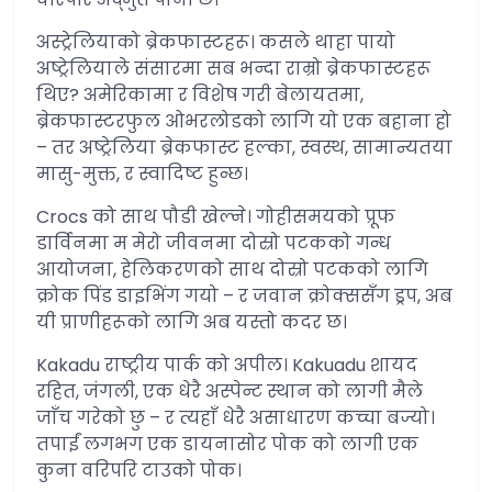
अस्ट्रेलियाको ब्रेकफास्टहरू। कसले थाहा पायो
अष्ट्रेलियाले संसारमा सब भन्दा राम्रो ब्रेकफास्टहरू
थिए? अमेरिकामा र विशेष गरी बेलायतमा,
ब्रेकफास्टरफुल ओभरलोडको लागि यो एक बहाना हो
– तर अष्ट्रेलिया ब्रेकफास्ट हल्का, स्वस्थ, सामान्यतया
मासु-मुक्त, र स्वादिष्ट हुन्छ।
Crocs को साथ पौडी खेल्ने। गोहीसमयको प्रूफ
डार्विनमा म मेरो जीवनमा दोस्रो पटकको गन्ध
आयोजना, हेलिकरणको साथ दोस्रो पटकको लागि
क्रोक पिंड डाइभिंग गयो – र जवान क्रोक्ससँग ड्रप, अब
यी प्राणीहरूको लागि अब यस्तो कदर छ।
Kakadu राष्ट्रीय पार्क को अपील। Kakuadu शायद
रहित, जंगली, एक धेरै अस्पेन्ट स्थान को लागी मैले
जाँच गरेको छु – र त्यहाँ धेरै असाधारण कच्चा बज्यो।
तपाईं लगभग एक डायनासोर पोक को लागी एक
कुना वरिपरि टाउको पोक।