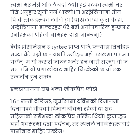
त्यसो भए मेरो ओठले बदलियो। दुई पटक। त्यसो भए
मेरो अनुहार सूजी गर्न थाल्यो। म अस्ट्रेलियामा तीन
चिकित्सकहरुका लागि छु। (चाखलाग्दो कुरा के हो,
अष्ट्रेलियामा डाक्टरहरू धेरै बढी अनौपचारिक हुन्छन् र
उनीहरूको पहिलो नामहरू द्वारा जान्छन्।)
केहि प्रोसेनिसन र zyrtec प्राप्त पछि, फ्ल्यास तिनीहरू
भन्दा धेरै राम्रो छ – यद्यपि उनीहरू अझै पसलमा पप अप
गर्छन्। म यो कसरी जान्छ भनेर हेर्न जारी राख्छु। यो जे
भए पनि यो प्रणालीबाट बाहिर निस्केको छ यो एक
एलर्जीन हुन सक्छ।
इन्स्टाग्राममा सब भन्दा लोकप्रिय फोटो
1 6 :: जस्तो देखिन्छ, सूर्यास्तमा दर्विनको दिमागमा
दिमागको बीचको दिमाग बीचमा रहेको यो शट
महिनाको सबैभन्दा लोकप्रिय तस्बिर थियो। क्रुजरहरू
यहाँ अवसरमा देखा पर्दछन्, तर त्यसले मानिसहरूलाई
पानीबाट बाहिर राख्दैन!