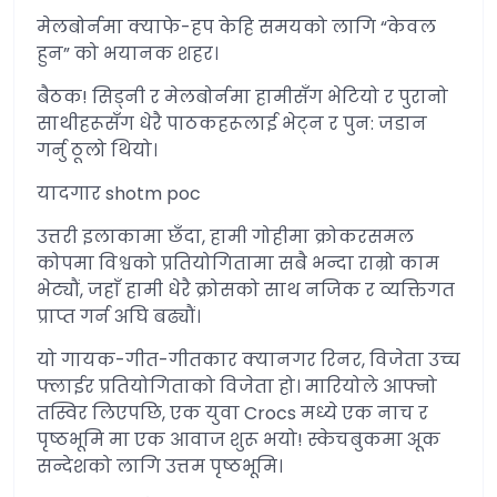
मेलबोर्नमा क्याफे-हप केहि समयको लागि “केवल
हुन” को भयानक शहर।
बैठक! सिड्नी र मेलबोर्नमा हामीसँग भेटियो र पुरानो
साथीहरूसँग धेरै पाठकहरूलाई भेट्न र पुन: जडान
गर्नु ठूलो थियो।
यादगार shotm poc
उत्तरी इलाकामा छँदा, हामी गोहीमा क्रोकरसमल
कोपमा विश्वको प्रतियोगितामा सबै भन्दा राम्रो काम
भेट्यौं, जहाँ हामी धेरै क्रोसको साथ नजिक र व्यक्तिगत
प्राप्त गर्न अघि बढ्यौं।
यो गायक-गीत-गीतकार क्यानगर रिनर, विजेता उच्च
फ्लाईर प्रतियोगिताको विजेता हो। मारियोले आफ्नो
तस्विर लिएपछि, एक युवा Crocs मध्ये एक नाच र
पृष्ठभूमि मा एक आवाज शुरू भयो! स्केचबुकमा अूक
सन्देशको लागि उत्तम पृष्ठभूमि।