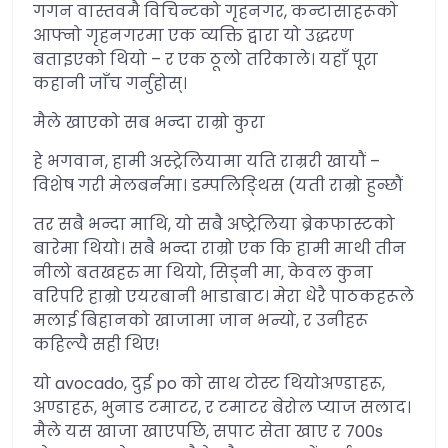
गगन वास्तवमै विचिन्टको गृहनगर, कन्टासाहरूको
आफ्नो गृहनगरमा एक व्यक्ति द्वारा यो उद्धरण
बताइएको थियो – र एक ठूलो तरिकाले। यहाँ पूरा
कहानी जाँच गर्नुहोस्।
मैले खाएको सब भन्दा राम्रो कुरा
हे भगवान, हामी अस्ट्रेलियामा यति राम्ररी खायौं –
विशेष गरी मेलबर्नमा। डम्पलिङ्थिस (यती राम्रो हुन्छौं
तर सबै भन्दा माथि, यो सबै अष्ट्रेलिया ब्रेकफास्टको
बारेमा थियो। सबै भन्दा राम्रो एक कि हामी माथी तीन
नीलो बतखहरु मा थियो, सिड्नी मा, केवल कुना
वरिपरि हाम्रो एयरबानी भाडाबाट। मेरा धेरै पाठकहरूले
मलाई बिहानको खाजामा जान भन्यो, र उनीहरू
कहिल्यै सही थिए!
यो avocado, दुई po को साथ टोस्ट थियोअण्डाहरू,
अण्डाहरू, भुनाड टमाटर, र टमाटर बेरोल प्याज सलाद।
मैले यस खाजा खाएपछि, सपाट सेता खाए र 700s