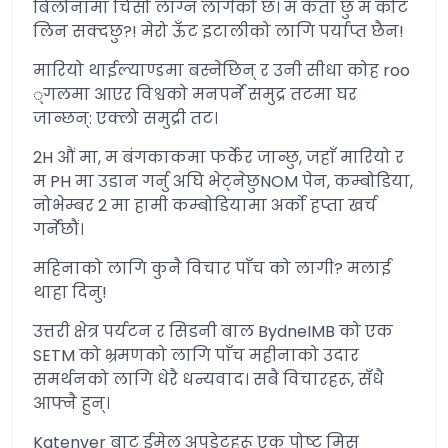
बिलोनामा चिसो लाग्न लागेको छ। म कता छु म कोट
लिन सक्दछु?! मेरो ऊँट इटालीको लागि पर्याप्त छैन!
मारियो थाईल्याण्डमा बस्नेछिन् र उनी सीधा कोह roo
्गलमा आएर विश्वको मनपर्ने समुद्र तटमा घर
जान्छन्: एक्लो समुद्री तट।
2H औं मा, म बंगकाकमा फर्केर जान्छु, जहाँ मारियो र
म PH मा उडान गर्नु अघि भेट्नेछुNOM पेन, कम्बोडिया,
नोभेम्बर 2 मा हामी कम्बोडियामा अर्को हप्ता खर्च
गर्नेछौं।
महिनाको लागि कुनै विचार पाँच को लागी? मलाई
थाहा दिनु!
उत्तरी क्षेत्र पर्यटन र सिडनी बाल BydneIMB को एक
SETM को भ्रमणको लागि पाँच महीनाको उदार
समर्थनको लागि धेरै धन्यवाद। सबै विचारहरू, सँधै
आफ्नै हुन्।
Katenver बाट ईमेल अपडेटहरू एक पोष्ट मिस