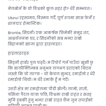
मेलबोर्न के यो विश्वको कूल शहर हो? धेरै सम्भवतः।
Uluru। रहस्यमय, विस्मय गर्दै, पूर्ण रूपमा सास फेर्ने र
शानदार रोमान्टिक।
Bronte, सिडनी। एक आकर्षक छिमेकी समुद्र तट,
आश्चर्यजनक घर, र सिडनीको सब भन्दा राम्रो
बिहानको खाजा द्वारा हाइलाइट।
हाइलाइटहरू
सिड्नी हार्बर पुल चढ्दै। म रिपोर्ट गर्न पाउँदा खुसी छु
कि बालीक्लिम्बब अनुभव लगभग डराएको थिएन
जस्तो कि यो लाग्छ – यो केवल सुन्दर, रमाईलो र धेरै
रमाईलो थियो। म धेरै रमाके हुँ म गएँ।
उत्तरी क्षेत्र मा रकहोलमा पौडी खेल्दै। लामो, तातो,
पसिना पैदल यात्रा पछि, विश्वमा राम्रो राहत र सतह
मुनि डुबकी हुनु भन्दा राम्रो राहत छैन जुन तपाईंको
वरिपरि अद्भुत पानी छ।