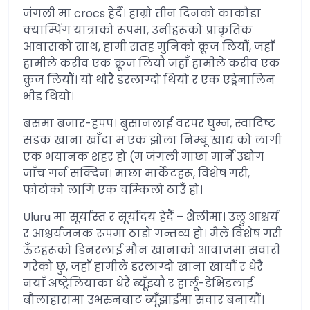
जंगली मा crocs हेर्दै। हाम्रो तीन दिनको काकौडा
क्याम्पिंग यात्राको रूपमा, उनीहरूको प्राकृतिक
आवासको साथ, हामी सतह मुनिको क्रूज लियौं, जहाँ
हामीले करीव एक क्रूज लियौं जहाँ हामीले करीव एक
क्रुज लियौं। यो थोरै डरलाग्दो थियो र एक एड्रेनालिन
भीड थियो।
बसमा बजार-हपप। बुसानलाई वरपर घुम्न, स्वादिष्ट
सडक खाना खाँदा म एक झोला निम्बू खाद्य को लागी
एक भयानक शहर हो (म जंगली माछा मार्ने उद्योग
जाँच गर्न सक्दिन। माछा मार्केटहरू, विशेष गरी,
फोटोको लागि एक चम्किलो ठाउँ हो।
Uluru मा सूर्यास्त र सूर्योदय हेर्दै – शैलीमा। उल्रुु आश्चर्य
र आश्चर्यजनक रूपमा ठाडो गन्तव्य हो। मैले विशेष गरी
ऊँटहरूको डिनरलाई मौन खानाको आवाजमा सवारी
गरेको छु, जहाँ हामीले डरलाग्दो खाना खायौं र धेरै
नयाँ अष्ट्रेलियाका धेरै ब्यूँझ्यौं र हार्लू-डेभिडलाई
बौलाहारामा उभरुनबाट ब्यूँझाईमा सवार बनायौं।