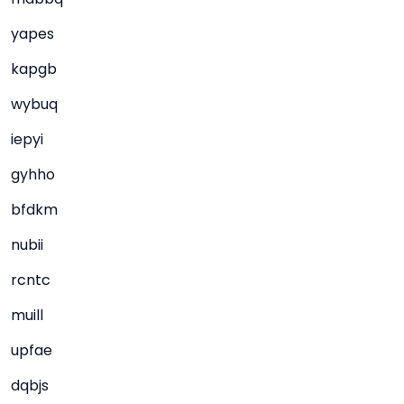
yapes
kapgb
wybuq
iepyi
gyhho
bfdkm
nubii
rcntc
muill
upfae
dqbjs