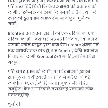
थियौं, हामीले क्राइपी इन्टरनेटको लागि प्रति दिन $ 4
प्रति यन्त्र तिर्दै थियौं कि केवल समय को एक अंश को
लागी र स्किनल को लागी लिजनको ठाउँमा, हामीले
स्पावको द्रुत ड्राइभ वाइफे र मानार्थ लुगा धुने काम
गर्यौं।
Bronte डाउनटाउन सिडनी को एक तरिका को एक
तरिका को हो – बस द्वारा 45 45 मिनेट बस, वा बस र
यसको रंगीन घरहरु द्वारा कम प्रेम। Bronte भ्रमण गर्न
एक आश्चर्यजनक ठाउँ हो, र म Brontey देखि भयानक
विचार को लागी Bronteal दृश्य मा हिड्न सिफारिस
गर्दछु।
प्रति रात $ $ 56 को लागि, तपाईं यसलाई हराउन
सक्नुहुन्न। यहाँ एयरबैन मा प्रदान गर्दै छ। यो धेरै
लोकप्रिय छ, त्यसैले धेरै अगाडि बुक गर्न निश्चित
गर्नुहोस्। केट र मारियोले तपाईंलाई पठाएको लीज
बताउनुहोस्!
चुनौती