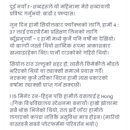
दुई नयाँ F-शब्दहरूले यो महिनामा मेरो शब्दावली
प्रविष्ट गर्नुभयो: बाढी र फ्ल्यास।
जुन दिन हामी सियोलबाट फ्याँक्नको लागि, हामी 4 ::
37 लाई एयरपोर्टमा प्रशिक्षण लिनको लागि
ब्यूँझनुपर्यो – र हामी मध्ये कुनै पनि वर्षौं मा देखियो।
यो बाल्टी जस्तो थियो शाब्दिक रूपमा आकाशबाट
खन्याइरहेका थिए। पानी टाउकोको गहिरो थियो।
सियोल रात उल्लूको शहर हो, त्यसैले छिमेकीले भीडले
भरिएको थियो वा ट्याक्सी समात्ने प्रयास गर्दै।
नरकमा कुनै तरिका थिएन हामी त्यस प्रकारको
वर्षामा ट्याक्सी प्राप्त गर्न सक्दछौं।
1 15 मिनेट रन-हिड्न पछि हामीले यसलाई ह Hong
्गिक विश्वविद्यालय स्टेशनमा बनायौं। हाम्रो झोलामा
सबै थोक भिजेको थियो, तल झर्दै जाँदा हामीले
लगाएको कपडा जत्तिकै असुविधा मात्र होइन। (मारियो
वास्तवमै सबवे प्लेटफर्ममा परिवर्तन भयो।)